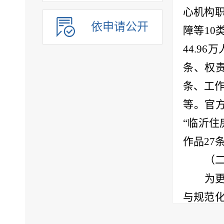
心机构
依申请公开
障等
10
44.96
万
条、权
条、工
等。官
“临沂住
作品
27
（
为
与规范
便捷申