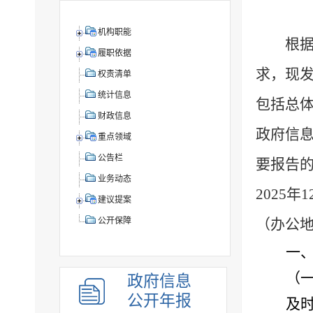
机构职能
根
履职依据
求，现
权责清单
统计信息
包括总
财政信息
政府信
重点领域
公告栏
要报告
业务动态
2025
年
1
建议提案
（办公
公开保障
一
（
政府信息
公开年报
及