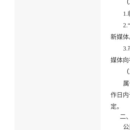
（
1.
2.
新媒体
3.
媒体向
（
属
作日内
定。
二
公