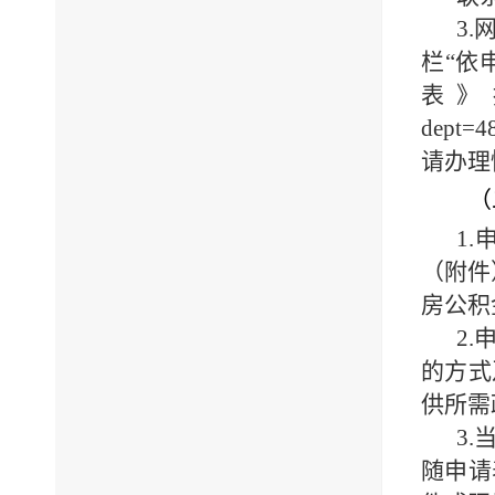
3.
栏“依
表》
dept=4
请办理
（
1.
（附件
房公积
2.
的方式
供所需
3.
随申请