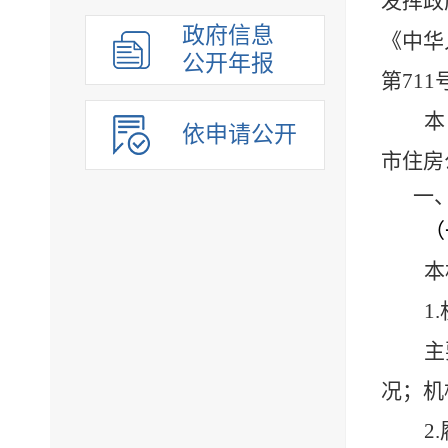
发挥政
政府信息
《中华
公开年报
第
711
本
依申请公开
市住房
一
（
本
1.
主
况；机
2.