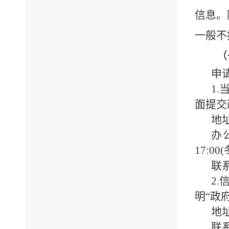
信息。
一般不
（
申
1.
面提交
地
办
17:00(
联
2.
明“政
地
联