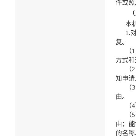
件或照
（
本
1.
复。
（
1
方式和
（
2
知申请
（
3
由。
（
4
（
5
由；能
的名称