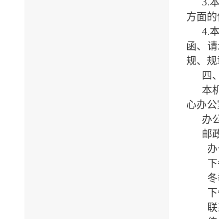
3.
方面的
4.
函、请
规、规
四
本
心办公
办
邮
办
下
冬
下
联