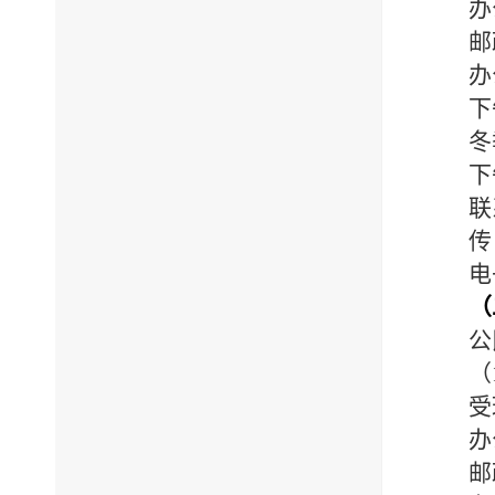
办
邮
办
下
冬
下
联
传
电
（
公
（
受
办
邮