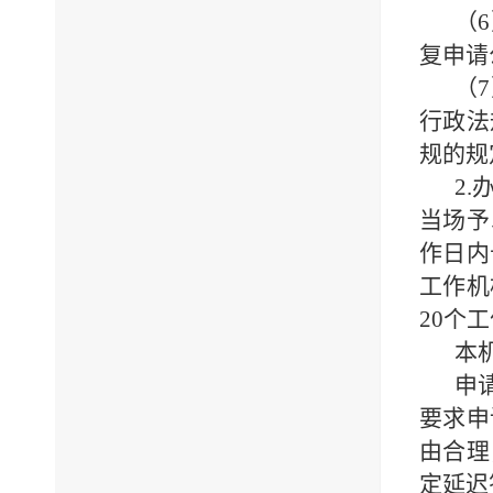
（
6
复申请
（
7
行政法
规的规
2.
当场予
作日内
工作机
20
个工
本
申
要求申
由合理
定延迟