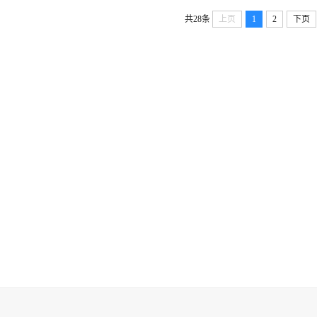
共28条
上页
1
2
下页